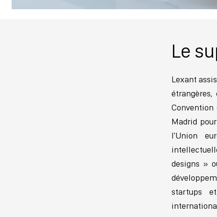
Le su
Lexant assis
étrangères, 
Convention d
Madrid pour
l'Union eu
intellectuel
designs » o
développeme
startups e
internation